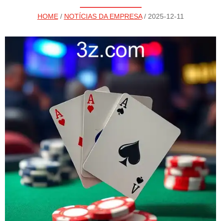
HOME
/
NOTÍCIAS DA EMPRESA
/ 2025-12-11