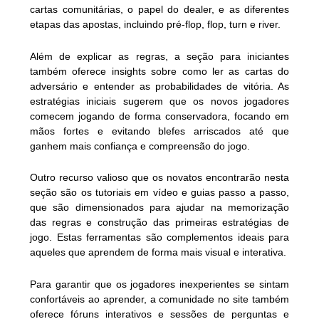
cartas comunitárias, o papel do dealer, e as diferentes
etapas das apostas, incluindo pré-flop, flop, turn e river.
Além de explicar as regras, a seção para iniciantes
também oferece insights sobre como ler as cartas do
adversário e entender as probabilidades de vitória. As
estratégias iniciais sugerem que os novos jogadores
comecem jogando de forma conservadora, focando em
mãos fortes e evitando blefes arriscados até que
ganhem mais confiança e compreensão do jogo.
Outro recurso valioso que os novatos encontrarão nesta
seção são os tutoriais em vídeo e guias passo a passo,
que são dimensionados para ajudar na memorização
das regras e construção das primeiras estratégias de
jogo. Estas ferramentas são complementos ideais para
aqueles que aprendem de forma mais visual e interativa.
Para garantir que os jogadores inexperientes se sintam
confortáveis ao aprender, a comunidade no site também
oferece fóruns interativos e sessões de perguntas e