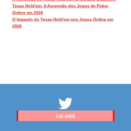
Texas Hold'em: A Ascensão dos Jogos de Poker
Online em 2026
O Impacto do Texas Hold'em nos Jogos Online em
2026
Ler mais