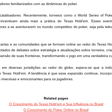
dores familiarizados com as dinâmicas do poker.
 catalisadores. Recentemente, torneios como o World Series of Pok
incentivam ainda mais a prática do Texas Hold'em. Esses event
es a se aventurarem no mundo competitivo do poker, seja pela televis
e cartas e as comunidades que se formam online ao redor do Texas 
rotados de debates sobre estratégia e atualizações sobre torneios, c
xpansão de suas fronteiras, transformando o jogo em uma verdadeira cu
m diversas jurisdições ao redor do globo, espera-se que a indúst
o Texas Hold'em. A tendência é que essa expansão continue, incorpo
s imersivas e emocionantes para os jogadores.
Related pages
O Crescimento do Texas Hold'em e Sua Influência no Brasil
O Crescimento do Poker Online no Brasil