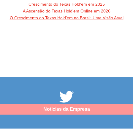
Crescimento do Texas Hold'em em 2025
A Ascensão do Texas Hold'em Online em 2026
O Crescimento do Texas Hold'em no Brasil: Uma Visão Atual
Notícias da Empresa