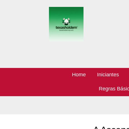
Home
Iniciantes
Regras Bási