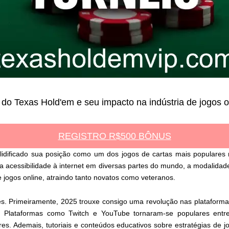
do Texas Hold'em e seu impacto na indústria de jogos 
REGISTRO R$500 BÔNUS
lidificado sua posição como um dos jogos de cartas mais populares 
a acessibilidade à internet em diversas partes do mundo, a modalida
 jogos online, atraindo tanto novatos como veteranos.
res. Primeiramente, 2025 trouxe consigo uma revolução nas plataforma
or. Plataformas como Twitch e YouTube tornaram-se populares ent
es. Ademais, tutoriais e conteúdos educativos sobre estratégias de j