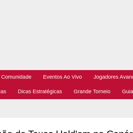
Comunidade
Eventos Ao Vivo
Jogadores Avan
cas
Dicas Estratégicas
Grande Torneio
Guia