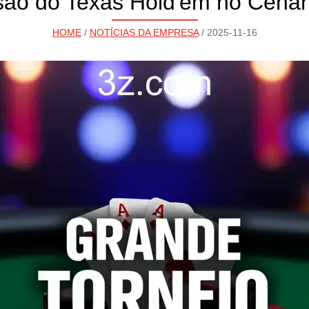
ão do Texas Hold'em no Cenár
HOME
/
NOTÍCIAS DA EMPRESA
/ 2025-11-16