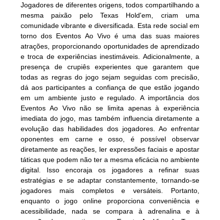
Jogadores de diferentes origens, todos compartilhando a
mesma paixão pelo Texas Hold'em, criam uma
comunidade vibrante e diversificada. Esta rede social em
torno dos Eventos Ao Vivo é uma das suas maiores
atrações, proporcionando oportunidades de aprendizado
e troca de experiências inestimáveis. Adicionalmente, a
presença de crupiês experientes que garantem que
todas as regras do jogo sejam seguidas com precisão,
dá aos participantes a confiança de que estão jogando
em um ambiente justo e regulado. A importância dos
Eventos Ao Vivo não se limita apenas à experiência
imediata do jogo, mas também influencia diretamente a
evolução das habilidades dos jogadores. Ao enfrentar
oponentes em carne e osso, é possível observar
diretamente as reações, ler expressões faciais e apostar
táticas que podem não ter a mesma eficácia no ambiente
digital. Isso encoraja os jogadores a refinar suas
estratégias e se adaptar constantemente, tornando-se
jogadores mais completos e versáteis. Portanto,
enquanto o jogo online proporciona conveniência e
acessibilidade, nada se compara à adrenalina e à