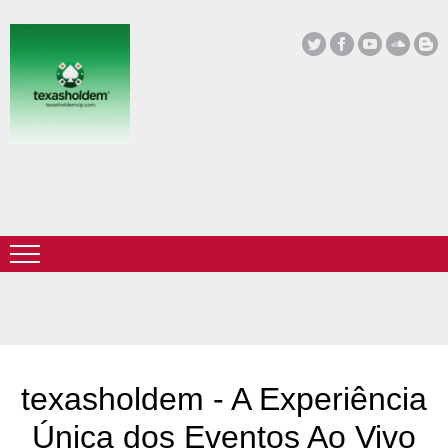
texasholdem - A Experiência
Única dos Eventos Ao Vivo