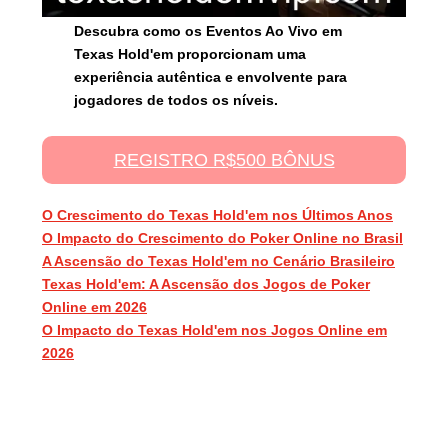
Descubra como os Eventos Ao Vivo em
Texas Hold'em proporcionam uma
experiência autêntica e envolvente para
jogadores de todos os níveis.
REGISTRO R$500 BÔNUS
O Crescimento do Texas Hold'em nos Últimos Anos
O Impacto do Crescimento do Poker Online no Brasil
A Ascensão do Texas Hold'em no Cenário Brasileiro
Texas Hold'em: A Ascensão dos Jogos de Poker
Online em 2026
O Impacto do Texas Hold'em nos Jogos Online em
2026