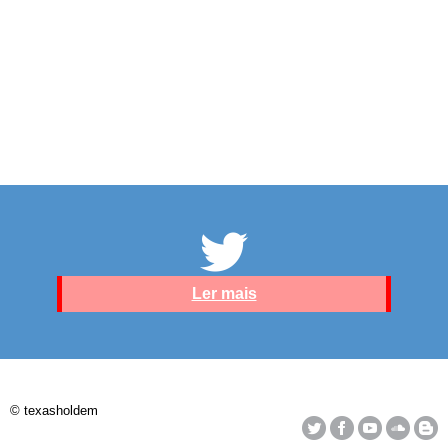
Ler mais
© texasholdem