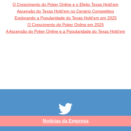
O Crescimento do Poker Online e o Efeito Texas Hold'em
Ascensão do Texas Hold'em no Cenário Competitivo
Explorando a Popularidade do Texas Hold'em em 2025
O Crescimento do Poker Online em 2025
A Ascensão do Poker Online e a Popularidade do Texas Hold'em
Notícias da Empresa