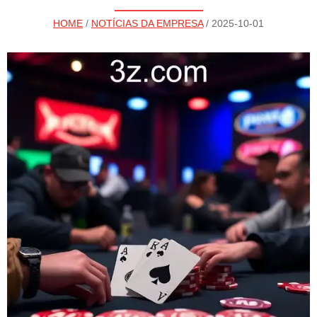
HOME
/
NOTÍCIAS DA EMPRESA
/ 2025-10-01