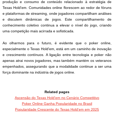
produção e consumo de conteúdo relacionado à estratégia de
Texas Hold'em. Comunidades online florescem ao redor de fóruns
e plataformas de streaming, onde jogadores compartilham análises
e discutem dinâmicas de jogos. Este compartilhamento de
conhecimento coletivo continua a elevar o nível do jogo, criando
uma competição mais acirrada e sofisticada.
Ao olharmos para o futuro, é evidente que o poker online,
especialmente o Texas Hold'em, está em um caminho de inovação
e crescimento contínuos. A ligação entre tecnologia e poker não
apenas atrai novos jogadores, mas também mantém os veteranos
empenhados, assegurando que a modalidade continue a ser uma
força dominante na indústria de jogos online.
Related pages
Ascensão do Texas Hold'em no Cenário Competitivo
Poker Online Ganha Popularidade no Brasil
Popularidade Crescente do Texas Hold'em em 2025