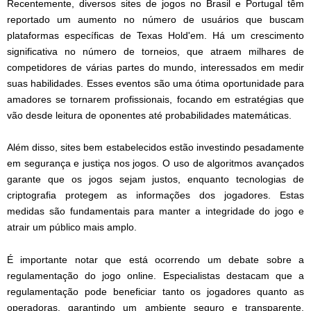
Recentemente, diversos sites de jogos no Brasil e Portugal têm
reportado um aumento no número de usuários que buscam
plataformas específicas de Texas Hold'em. Há um crescimento
significativa no número de torneios, que atraem milhares de
competidores de várias partes do mundo, interessados em medir
suas habilidades. Esses eventos são uma ótima oportunidade para
amadores se tornarem profissionais, focando em estratégias que
vão desde leitura de oponentes até probabilidades matemáticas.
Além disso, sites bem estabelecidos estão investindo pesadamente
em segurança e justiça nos jogos. O uso de algoritmos avançados
garante que os jogos sejam justos, enquanto tecnologias de
criptografia protegem as informações dos jogadores. Estas
medidas são fundamentais para manter a integridade do jogo e
atrair um público mais amplo.
É importante notar que está ocorrendo um debate sobre a
regulamentação do jogo online. Especialistas destacam que a
regulamentação pode beneficiar tanto os jogadores quanto as
operadoras, garantindo um ambiente seguro e transparente.