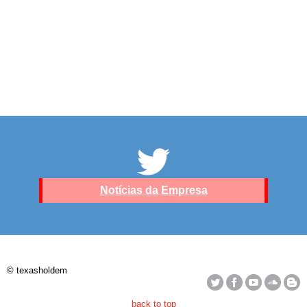
Notícias da Empresa
© texasholdem
back to top