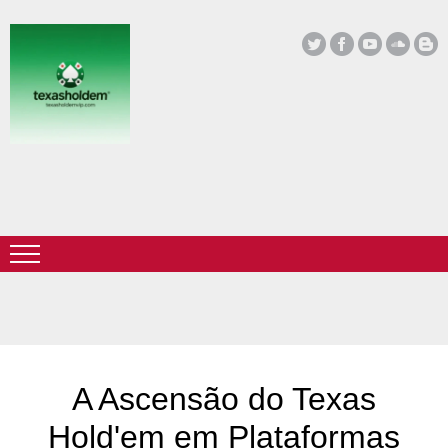
A Ascensão do Texas
Hold'em em Plataformas