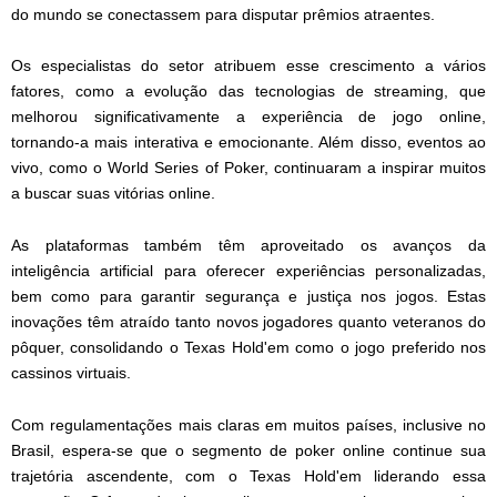
do mundo se conectassem para disputar prêmios atraentes.
Os especialistas do setor atribuem esse crescimento a vários
fatores, como a evolução das tecnologias de streaming, que
melhorou significativamente a experiência de jogo online,
tornando-a mais interativa e emocionante. Além disso, eventos ao
vivo, como o World Series of Poker, continuaram a inspirar muitos
a buscar suas vitórias online.
As plataformas também têm aproveitado os avanços da
inteligência artificial para oferecer experiências personalizadas,
bem como para garantir segurança e justiça nos jogos. Estas
inovações têm atraído tanto novos jogadores quanto veteranos do
pôquer, consolidando o Texas Hold'em como o jogo preferido nos
cassinos virtuais.
Com regulamentações mais claras em muitos países, inclusive no
Brasil, espera-se que o segmento de poker online continue sua
trajetória ascendente, com o Texas Hold'em liderando essa